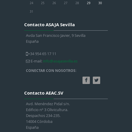
24
25
26
27
28
29
30
31
Contacto ASAJA Sevilla
Avda San Francisco Javier, 9 Sevilla
España
+34 954 65 17 11
E-mail:
info@asajasevilla.es
CONECTAR CON NOSOTROS:
Contacto AEAC.SV
Avd. Menéndez Pidal s/n.
Edificio nº 3 Olivicultura.
Despachos 234-235.
14004 Córdoba
España