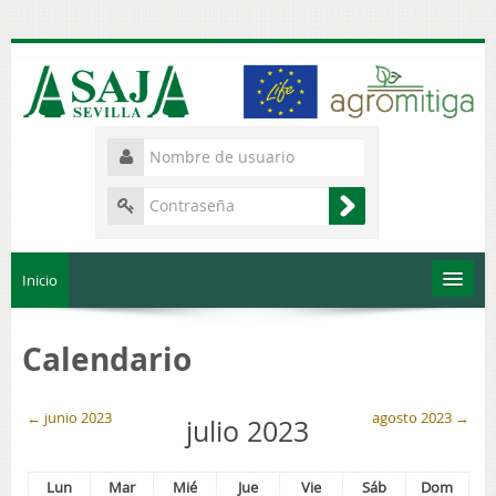
Inicio
Qué es Life Agromitiga
Calendario
Uso inteligente del carbono para mitigar el cambio climático
←
junio 2023
agosto 2023
→
julio 2023
Cómo usar Moodle
Lun
Mar
Mié
Jue
Vie
Sáb
Dom