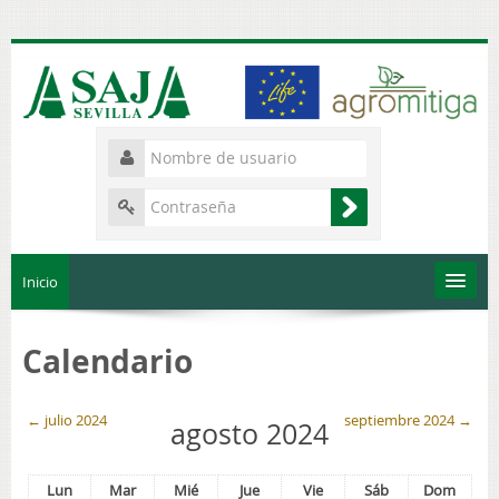
Inicio
Qué es Life Agromitiga
Calendario
Uso inteligente del carbono para mitigar el cambio climático
←
julio 2024
septiembre 2024
→
agosto 2024
Cómo usar Moodle
Lun
Mar
Mié
Jue
Vie
Sáb
Dom